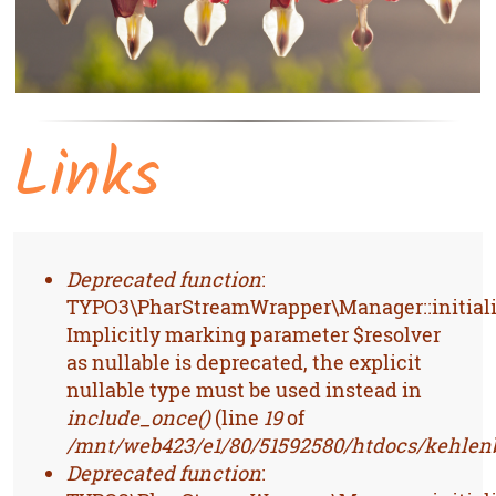
Links
FEHLERMELDUNG
Deprecated function
:
TYPO3\PharStreamWrapper\Manager::initiali
Implicitly marking parameter $resolver
as nullable is deprecated, the explicit
nullable type must be used instead in
include_once()
(line
19
of
/mnt/web423/e1/80/51592580/htdocs/kehlenb
Deprecated function
: