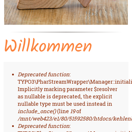
Willkommen
FEHLERMELDUNG
Deprecated function
:
TYPO3\PharStreamWrapper\Manager::initiali
Implicitly marking parameter $resolver
as nullable is deprecated, the explicit
nullable type must be used instead in
include_once()
(line
19
of
/mnt/web423/e1/80/51592580/htdocs/kehlenb
Deprecated function
: