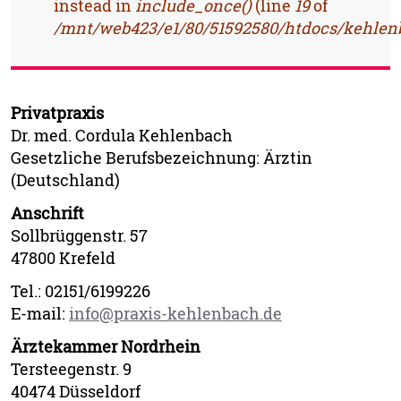
instead in
include_once()
(line
19
of
/mnt/web423/e1/80/51592580/htdocs/kehlenb
Privatpraxis
Dr. med. Cordula Kehlenbach
Gesetzliche Berufsbezeichnung: Ärztin
(Deutschland)
Anschrift
Sollbrüggenstr. 57
47800 Krefeld
Tel.: 02151/6199226
E-mail:
info@praxis-kehlenbach.de
Ärztekammer Nordrhein
Tersteegenstr. 9
40474 Düsseldorf